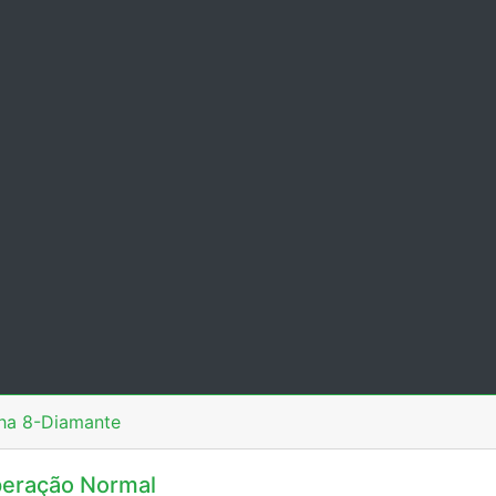
nha 8-Diamante
eração Normal