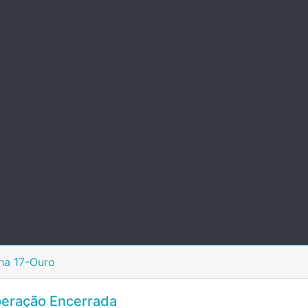
ha 17-Ouro
eração Encerrada