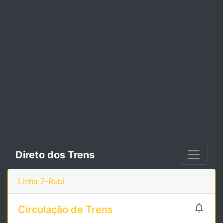
Direto dos Trens
Linha 7-Rubi

Circulação de Trens