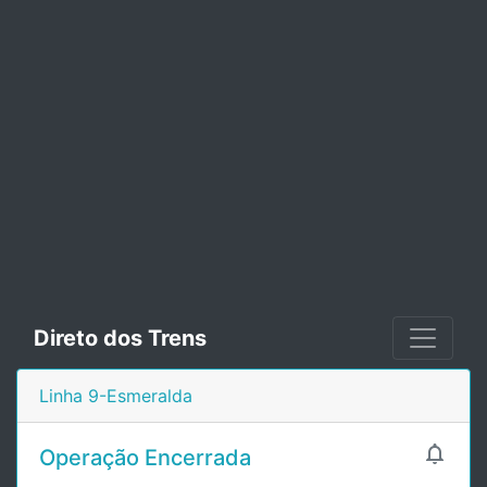
Direto dos Trens
Linha 9-Esmeralda

Operação Encerrada