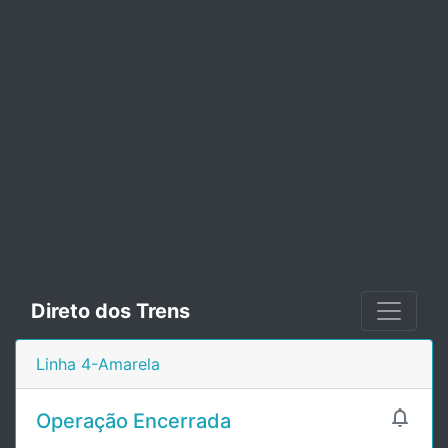
Direto dos Trens
Linha 4-Amarela

Operação Encerrada