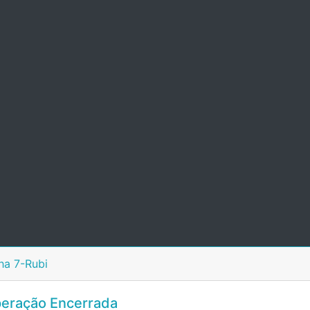
ha 7-Rubi
eração Encerrada