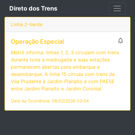
Direto dos Trens
Linha 2-Verde

Operação Especial
Metrô informa: linhas 1, 2, 3 circulam com trens
durante toda a madrugada e suas estações
permanecem abertas para embarque e
desembarque. A linha 15 circula com trens de
Vila Prudente à Jardim Planalto e com PAESE
entre Jardim Planalto e Jardim Colonial.
Data da Ocorrência: 08/02/2026 03:04