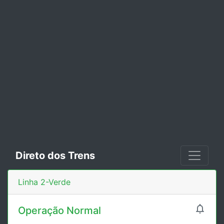
Direto dos Trens
Linha 2-Verde

Operação Normal