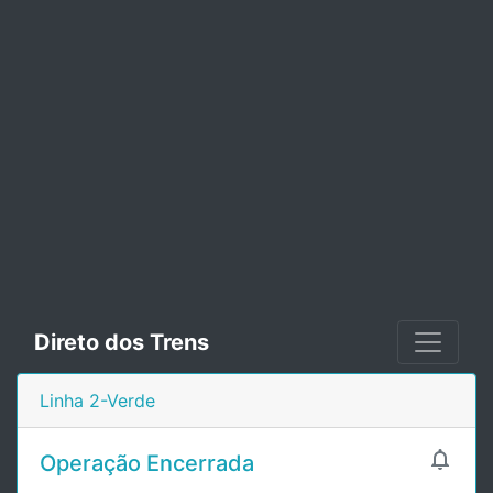
Direto dos Trens
Linha 2-Verde

Operação Encerrada