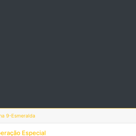
ha 9-Esmeralda
eração Especial