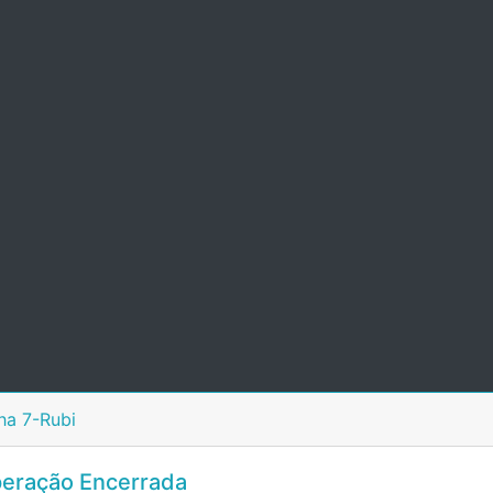
ha 7-Rubi
eração Encerrada